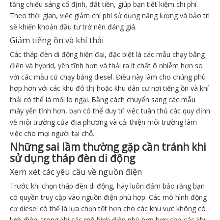
tầng chiếu sáng cố định, đắt tiền, giúp bạn tiết kiệm chi phí.
Theo thời gian, việc giảm chi phí sử dụng năng lượng và bảo trì
sẽ khiến khoản đầu tư trở nên đáng giá.
Giảm tiếng ồn và khí thải
Các tháp đèn di động hiện đại, đặc biệt là các mẫu chạy bằng
điện và hybrid, yên tĩnh hơn và thải ra ít chất ô nhiễm hơn so
với các mẫu cũ chạy bằng diesel. Điều này làm cho chúng phù
hợp hơn với các khu đô thị hoặc khu dân cư nơi tiếng ồn và khí
thải có thể là mối lo ngại. Bằng cách chuyển sang các mẫu
máy yên tĩnh hơn, bạn có thể duy trì việc tuân thủ các quy định
về môi trường của địa phương và cải thiện môi trường làm
việc cho mọi người tại chỗ.
Những sai lầm thường gặp cần tránh khi
sử dụng tháp đèn di động
Xem xét các yêu cầu về nguồn điện
Trước khi chọn tháp đèn di động, hãy luôn đảm bảo rằng bạn
có quyền truy cập vào nguồn điện phù hợp. Các mô hình động
cơ diesel có thể là lựa chọn tốt hơn cho các khu vực không có
lưới điện, trong khi các mô hình điện phù hợp hơn cho các khu