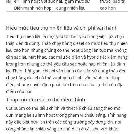
lai
el +
linh hoạt với sức
hai, giảm mức sử
trước, bảo trì
Điện
mạnh hỗn hợp
dụng nhiên liệu
cao hơn
Hiểu mức tiêu thụ nhiên liệu và chi phí vận hành
Tiêu thụ nhiên liệu là một yếu tố thiết yếu trong việc lựa chọn
tháp đèn di động. Tháp chạy bằng diesel có mức tiêu thụ nhiên
liệu cao hơn nhưng chúng có thể hoạt động liên tục mà không
cần sạc lại. Mặt khác, các mẫu xe điện và hybrid tiết kiệm năng
lượng hơn nhưng có thể yêu cầu sạc hoặc nạp nhiên liệu định
kỳ. Theo thời gian, chi phí vận hành của việc sử dụng tháp đèn
chạy bằng diesel có thể vượt quá chi phí vận hành của tháp
điện, nhưng quyết định phải dựa trên nhu cầu cụ thể của địa
điểm của bạn.
Tháp mô-đun và có thể điều chỉnh
Cột buồm có thể điều chỉnh và thiết kế chiếu sáng theo mô-
đun mang lại sự linh hoạt trong phạm vi chiếu sáng. Tính năng
này đặc biệt hữu ích trên các công trường xây dựng lớn, nơi
công nhân cần chiếu sáng có chủ đích ở các khu vực khác