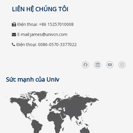
LIÊN HỆ CHÚNG TÔI
Điện thoại: +86 15257010008

E-mail:
james@univcn.com

Điện thoại: 0086-0570-3377022

Sức mạnh của Univ