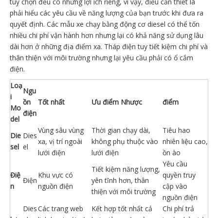
tùy chọn đều có những lợi ích riêng, vì vậy, điều cần thiết là
phải hiểu các yêu cầu về năng lượng của bạn trước khi đưa ra
quyết định. Các mẫu xe chạy bằng động cơ diesel có thể tốn
nhiều chi phí vận hành hơn nhưng lại có khả năng sử dụng lâu
dài hơn ở những địa điểm xa. Tháp điện tuy tiết kiệm chi phí và
thân thiện với môi trường nhưng lại yêu cầu phải có ổ cắm
điện.
Loạ
Ngu
i
ồn
Tốt nhất
Ưu điểm Nhược
điểm
Mo
điện
del
Vùng sâu vùng
Thời gian chạy dài,
Tiêu hao
Die
Dies
xa, vị trí ngoài
không phụ thuộc vào
nhiên liệu cao,
sel
el
lưới điện
lưới điện
ồn ào
Yêu cầu
Tiết kiệm năng lượng,
Điệ
Khu vực có
quyền truy
Điện
yên tĩnh hơn, thân
n
nguồn điện
cập vào
thiện với môi trường
nguồn điện
Dies
Các trang web
Kết hợp tốt nhất cả
Chi phí trả