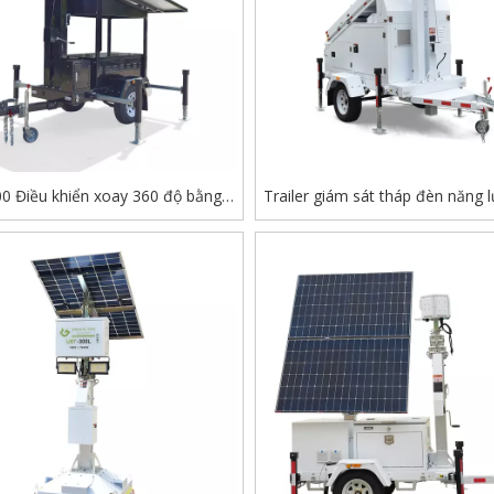
0 Điều khiển xoay 360 độ bằng
Trailer giám sát tháp đèn năng
a đèn LED cho Tháp đèn xe moóc
trời di động với máy phát điện
ám sát năng lượng mặt trời
diesel thương hiệu tùy c