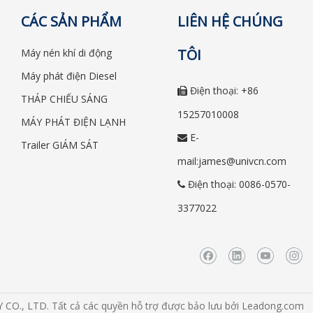
CÁC SẢN PHẨM
LIÊN HỆ CHÚNG
TÔI
Máy nén khí di động
Máy phát điện Diesel
Điện thoại: +86

THÁP CHIẾU SÁNG
15257010008
MÁY PHÁT ĐIỆN LẠNH
E-

Trailer GIÁM SÁT
mail:
james@univcn.com
Điện thoại: 0086-0570-

3377022
., LTD. Tất cả các quyền hỗ trợ được bảo lưu bởi
Leadong.com