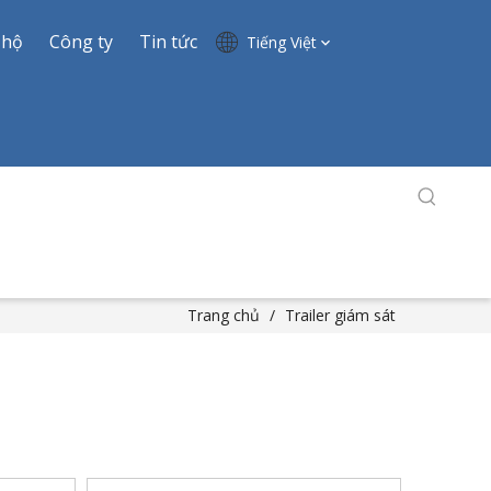
 hộ
Công ty
Tin tức
Tiếng Việt
Trang chủ
/
Trailer giám sát