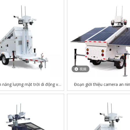
视频
 năng lượng mặt trời di động với
Đoạn giới thiệu camera an ni
t điện Diesel – Trailer giám sát
lượng mặt trời di động Đoạn gi
ng năng lượng mặt trời cho xây
giám sát với camera quan sát t
dựng & an ninh
camera PTZ