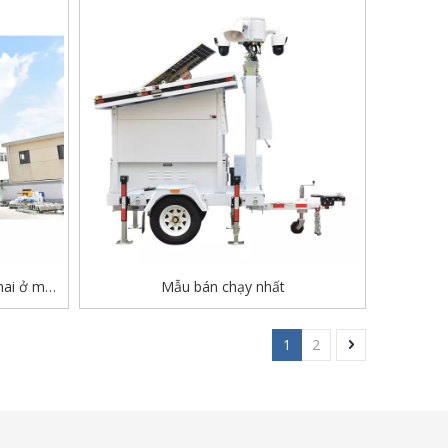
hai ở mọi
Mẫu bán chạy nhất
1
2