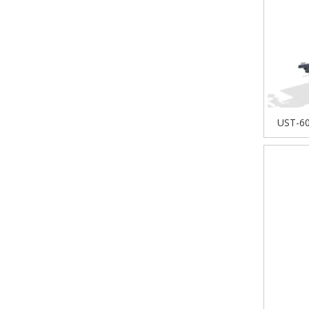
UST-60
điện củ
gi