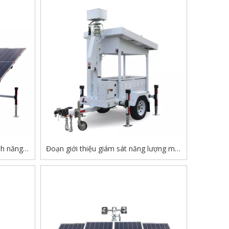
nh năng
Đoạn giới thiệu giám sát năng lượng mặt
ới thiệu
trời ngoài trời di động với camera quan
ùy chọn và
sát