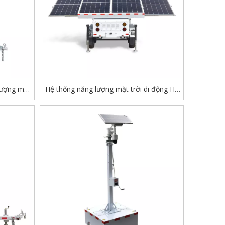
 lượng mặt
Hệ thống năng lượng mặt trời di động Hỗ
 động cơ
trợ năng lượng mặt trời Trailer giám sát
họn
Sử dụng ngoài trời