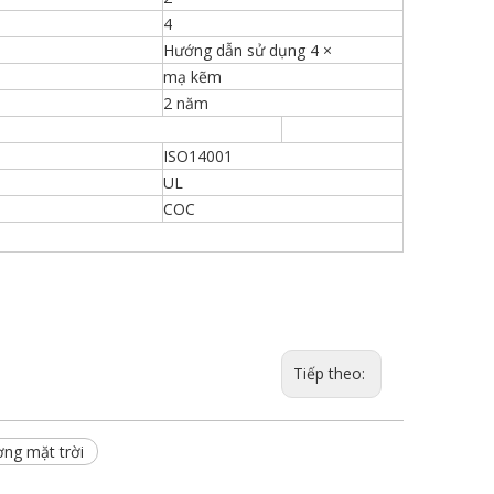
4
Hướng dẫn sử dụng 4 ×
mạ kẽm
2 năm
ISO14001
UL
COC
Tiếp theo:
ợng mặt trời