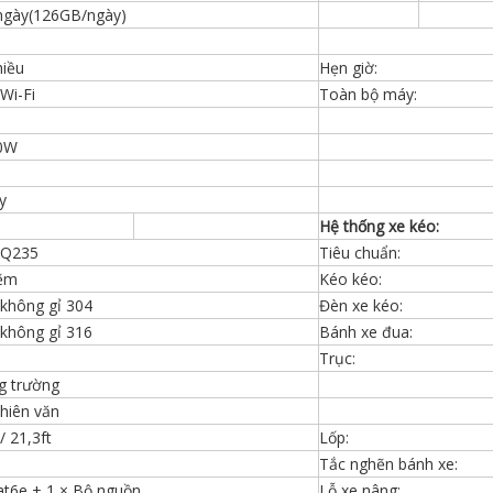
ngày(126GB/ngày)
hiều
Hẹn giờ:
Wi-Fi
Toàn bộ máy:
50W
y
Hệ thống xe kéo:
 Q235
Tiêu chuẩn:
ẽm
Kéo kéo:
không gỉ 304
Đèn xe kéo:
không gỉ 316
Bánh xe đua:
Trục:
g trường
thiên văn
/ 21,3ft
Lốp:
Tắc nghẽn bánh xe:
at6e + 1 × Bộ nguồn
Lỗ xe nâng: