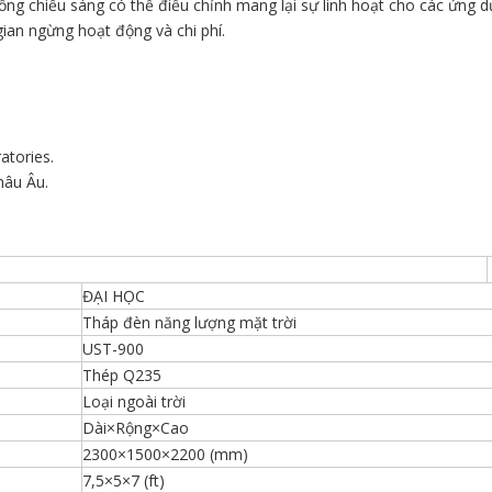
thống chiếu sáng có thể điều chỉnh mang lại sự linh hoạt cho các ứng 
gian ngừng hoạt động và chi phí.
atories.
hâu Âu.
ĐẠI HỌC
Tháp đèn năng lượng mặt trời
UST-900
Thép Q235
Loại ngoài trời
Dài×Rộng×Cao
2300×1500×2200 (mm)
7,5×5×7 (ft)