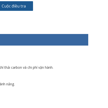
Cuộc điều tra
í thải carbon và chi phí vận hành.
 ánh nắng.