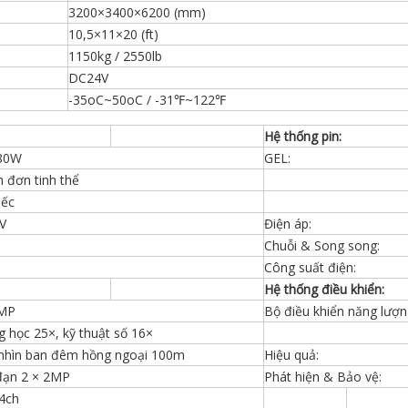
3200×3400×6200 (mm)
10,5×11×20 (ft)
1150kg / 2550lb
DC24V
-35oC~50oC / -31℉~122℉
Hệ thống pin:
380W
GEL:
on đơn tinh thể
iếc
V
Điện áp:
Chuỗi & Song song:
Công suất điện:
Hệ thống điều khiển:
4MP
Bộ điều khiển năng lượn
 học 25×, kỹ thuật số 16×
nhìn ban đêm hồng ngoại 100m
Hiệu quả:
đạn 2 × 2MP
Phát hiện & Bảo vệ:
4ch