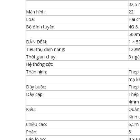
32,5 
Màn hình:
22''
Loa:
Hai c
Bộ định tuyến:
4G & 
500m
DẪN ĐẾN:
1 × 
Tiêu thụ điện năng:
120W
Thời gian chạy:
3 ngà
Hệ thống cột:
Thân hình:
Thép
mạ k
Dây buộc:
Thép 
Dây cáp:
Thép 
4mm
Kiểu:
Quản
Kính 
Chiều cao:
6,5m 
Phần:
5
Cáp lò xo:
4 × C