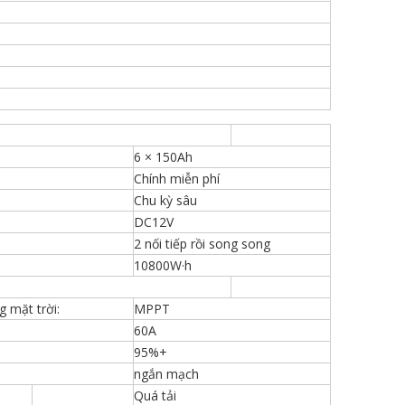
6 × 150Ah
Chính miễn phí
Chu kỳ sâu
DC12V
2 nối tiếp rồi song song
10800W·h
g mặt trời:
MPPT
60A
95%+
ngắn mạch
Quá tải