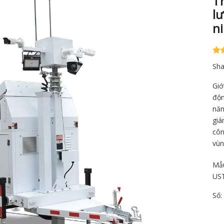
Tr
l
n
Sha
Giớ
độn
năn
giá
côn
vùn
Mẫ
US
Số: