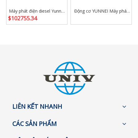
Máy phát điện diesel Yunnei
Động cơ YUNNEI Máy phát
$
102755.34
hiệu suất cao đặt 25-100kVA
điện diesel ba pha AC chất
cho sử dụng công nghiệp
lượng cao Giá bán tại nhà
máy
LIÊN KẾT NHANH
CÁC SẢN PHẨM