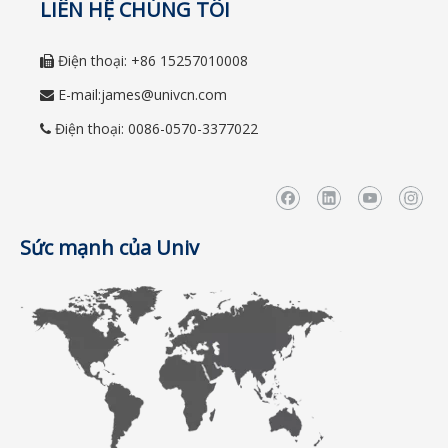
LIÊN HỆ CHÚNG TÔI
Điện thoại: +86 15257010008

E-mail:
james@univcn.com

Điện thoại: 0086-0570-3377022

Sức mạnh của Univ