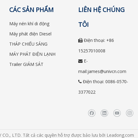
CÁC SẢN PHẨM
LIÊN HỆ CHÚNG
TÔI
Máy nén khí di động
Máy phát điện Diesel
Điện thoại: +86

THÁP CHIẾU SÁNG
15257010008
MÁY PHÁT ĐIỆN LẠNH
E-

Trailer GIÁM SÁT
mail:
james@univcn.com
Điện thoại: 0086-0570-

3377022
., LTD. Tất cả các quyền hỗ trợ được bảo lưu bởi
Leadong.com