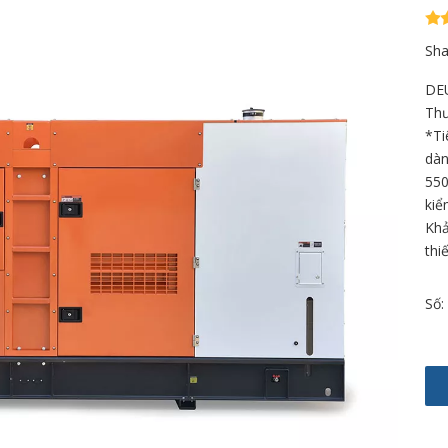
Sha
DE
Thư
*Ti
dàn
550
kiể
Khả
thi
Số: