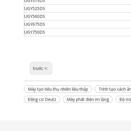
UGY515DS
UGY525DS
UGY560DS
UGY675DS
UGY750DS
trước =:
Máy tạo tiêu thụ nhiên liệu thấp
Trình tạo cách 
Động cơ Deutz
Máy phát điện im lặng
Bộ má