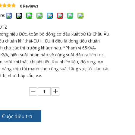
0 Reviews
re:
UTZ
ơng hiệu Đức, toàn bộ động cơ đều xuất xứ từ Châu Âu.
êu chuẩn khí thải-EU II, EUIII đều là dòng tiêu chuẩn
h cho các thị trường khác nhau. *Phạm vi 65KVA-
KVA, hiệu suất hoàn hảo về công suất đầu ra liên tục,
m soát khí thải, chi phí tiêu thụ nhiên liệu, độ rung, v.v.
 năng chịu tải mạnh cho công suất tăng vọt, tốt cho các
ết bị như tháp cẩu, v.v.
Cuộc điều tra