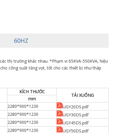
60HZ
o các thị trường khác nhau. *Phạm vi 65KVA-550KVA, hiệu
h cho công suất tăng vọt, tốt cho các thiết bị như tháp
KÍCH THƯỚC
TẢI XUỐNG
mm
2280*900*1230
UGY20DS.pdf
2280*900*1230
UGY30DS.pdf
2280*900*1230
UGY45DS.pdf
2280*900*1230
UGY50DS.pdf