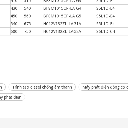
410
515
BF8M1015CP-LA G3
S5L1D-E4
430
540
BF8M1015CP-LA G4
S5L1D-E4
450
560
BF8M1015CP-LA G5
S5L1D-E4
540
675
HC12V132ZL-LAG1A
S5L1D-F4
600
750
HC12V132ZL-LAG2A
S6L1D-C4
âm
Trình tạo diesel chống âm thanh
Máy phát điện động cơ d
y phát điện