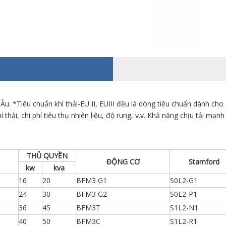
u. *Tiêu chuẩn khí thải-EU II, EUIII đều là dòng tiêu chuẩn dành ch
 thải, chi phí tiêu thụ nhiên liệu, độ rung, v.v. Khả năng chịu tải mạn
THỦ QUYỀN
ĐỘNG CƠ
Stamford
kw
kva
16
20
BFM3 G1
S0L2-G1
24
30
BFM3 G2
S0L2-P1
36
45
BFM3T
S1L2-N1
40
50
BFM3C
S1L2-R1